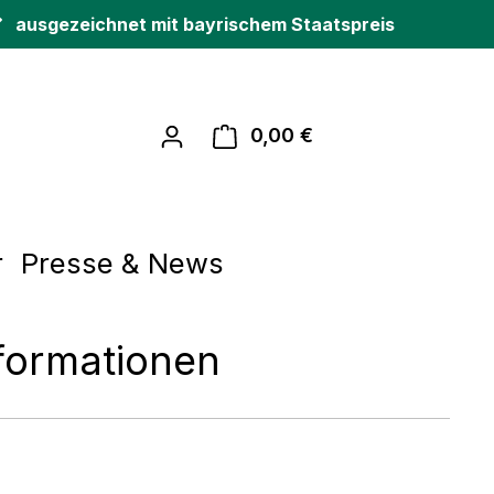
ausgezeichnet mit bayrischem Staatspreis
0,00 €
Warenkorb enthält 0
r
Presse & News
formationen