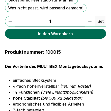
Was nicht passt, wird passend gemacht!
Produkt Anzahl: Gib den gewünschten We
Set
In den Warenkorb
Produktnummer:
100015
Die Vorteile des MULTIBEX Montagebocksystems
einfaches Stecksystem
4-fach höhenverstellbar
(190 mm Raster)
14 Funktionen
(viele Einsatzmöglichkeiten)
hohe Stabilität
(bis 500 kg belastbar)
ergonomisches und flexibles Arbeiten
2-fach patentiert