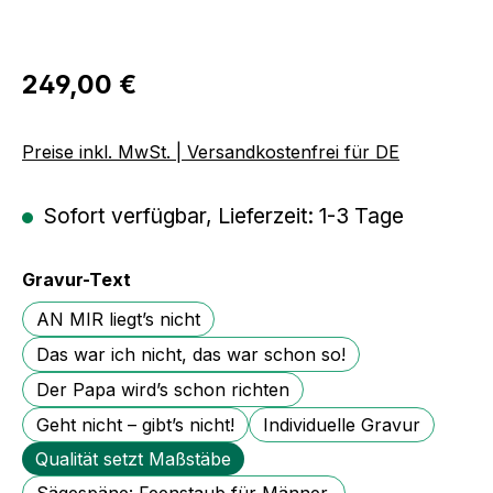
Regulärer Preis:
249,00 €
Preise inkl. MwSt. | Versandkostenfrei für DE
Sofort verfügbar, Lieferzeit: 1-3 Tage
auswählen
Gravur-Text
AN MIR liegt’s nicht
Das war ich nicht, das war schon so!
Der Papa wird’s schon richten
Geht nicht – gibt’s nicht!
Individuelle Gravur
Qualität setzt Maßstäbe
Sägespäne: Feenstaub für Männer.