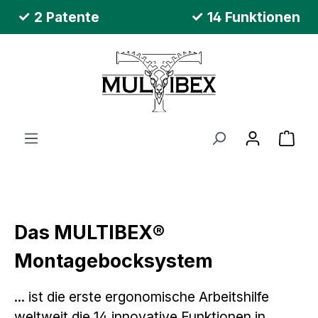
2 Patente
14 Funktionen
Zum Hauptinhalt springen
Ware
Das MULTIBEX®
Montagebocksystem
... ist die erste ergonomische Arbeitshilfe
weltweit die 14 innovative Funktionen in